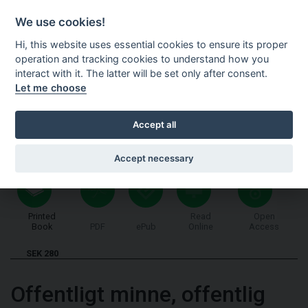
Shopping cart
SV
We use cookies!
Hi, this website uses essential cookies to ensure its proper
operation and tracking cookies to understand how you
interact with it. The latter will be set only after consent.
Let me choose
Accept all
Accept necessary
Printed
Read
Open
Book
PDF
ePub
Online
Access
SEK 280
Offentligt minne, offentlig