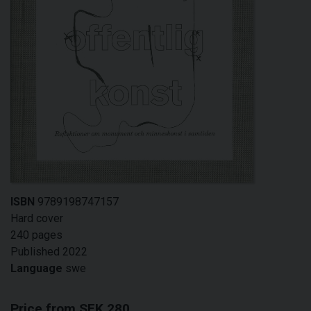
ISBN
9789198747157
Hard cover
240 pages
Published 2022
Language
swe
Price from SEK 280