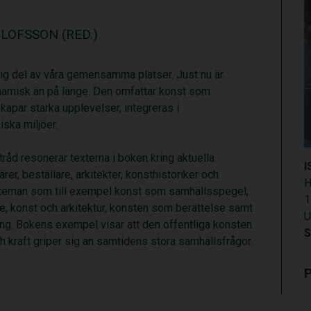
LOFSSON (RED.)
iktig del av våra gemensamma platser. Just nu är
misk än på länge. Den omfattar konst som
kapar starka upplevelser, integreras i
ska miljöer.
råd resonerar texterna i boken kring aktuella
I
ärer, beställare, arkitekter, konsthistoriker och
H
a teman som till exempel konst som samhällsspegel,
1
de, konst och arkitektur, konsten som berättelse samt
U
ling. Bokens exempel visar att den offentliga konsten
S
ch kraft griper sig an samtidens stora samhällsfrågor.
P