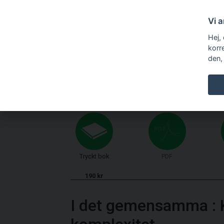
Vi 
Hej,
korr
den,
Tryckt bok
PDF
190 kr
I det gemensamma
: