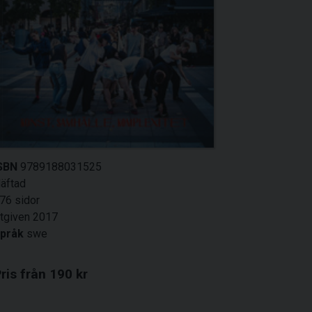
SBN
9789188031525
äftad
76 sidor
tgiven 2017
pråk
swe
ris från 190 kr