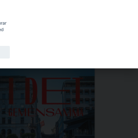
Kundkorg
EN
erar
ed
R ÅTERFÖRSÄLJARE
OM STATENS KONSTRÅD
OM EDDY.SE