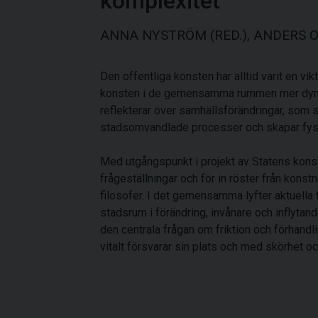
komplexitet
ANNA NYSTRÖM (RED.), ANDERS O
Den offentliga konsten har alltid varit en v
konsten i de gemensamma rummen mer dyna
reflekterar över samhällsförändringar, som s
stadsomvandlade processer och skapar fysi
Med utgångspunkt i projekt av Statens konst
frågeställningar och för in röster från konstn
filosofer. I det gemensamma lyfter aktuell
stadsrum i förändring, invånare och inflytan
den centrala frågan om friktion och förhand
vitalt försvarar sin plats och med skörhet o