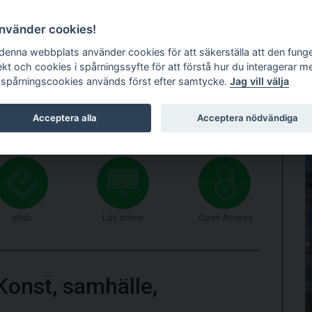
använder cookies!
 denna webbplats använder cookies för att säkerställa att den fung
ekt och cookies i spårningssyfte för att förstå hur du interagerar m
 spårningscookies används först efter samtycke.
Jag vill välja
STARTSIDAN
BESTÄLLNINGS­INFORMATION
NYHETSBREV
FÖ
Acceptera alla
Acceptera nödvändiga
ePub
Läs online
Open Access
Konst, samhälle,