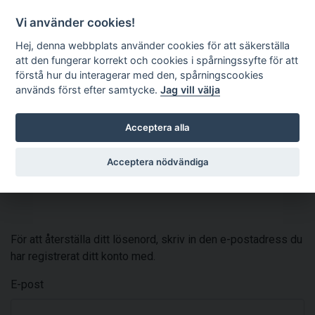
Kundkorg
EN
Vi använder cookies!
Hej, denna webbplats använder cookies för att säkerställa
att den fungerar korrekt och cookies i spårningssyfte för att
förstå hur du interagerar med den, spårningscookies
används först efter samtycke.
Jag vill välja
Acceptera alla
Acceptera nödvändiga
Återställ lösenord
För att återställa ditt lösenord, skriv in den e-postadress du
har registrerat ditt konto med.
E-post