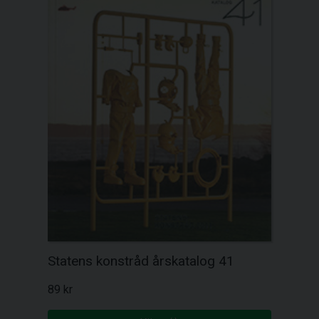
Statens konstråd årskatalog 41
89 kr