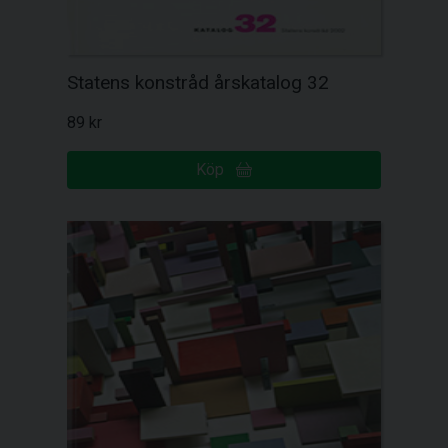
Statens konstråd årskatalog 32
89 kr
Köp