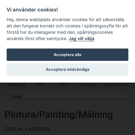
Kundkorg
EN
Vi använder cookies!
Hej, denna webbplats använder cookies för att säkerställa
att den fungerar korrekt och cookies i spårningssyfte för att
förstå hur du interagerar med den, spårningscookies
används först efter samtycke.
Jag vill välja
Acceptera alla
Acceptera nödvändiga
Tryckt bok
PDF
ePub
Läs online
Open Access
126 kr
Pintura/Painting/Målning
SONJA LARSSON