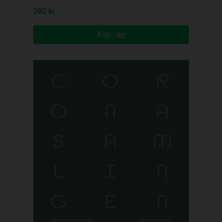
280 kr
Köp