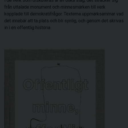
i de verk som diskuteras är av olika slag; det sträcker sig
från uttalade monument och minnesmärken till verk
kopplade till demokratifrågor. Texterna uppmärksammar vad
det innebär att ta plats och bli synlig, och genom det skrivas
in i en offentlig historia.