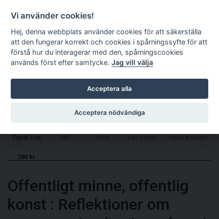
Kundkorg
EN
Vi använder cookies!
Hej, denna webbplats använder cookies för att säkerställa
att den fungerar korrekt och cookies i spårningssyfte för att
förstå hur du interagerar med den, spårningscookies
används först efter samtycke.
Jag vill välja
Acceptera alla
Acceptera nödvändiga
Tryckt bok
PDF
ePub
Läs online
Open Access
280 kr
Offentligt minne, offentlig
konst
:
Reflektioner om