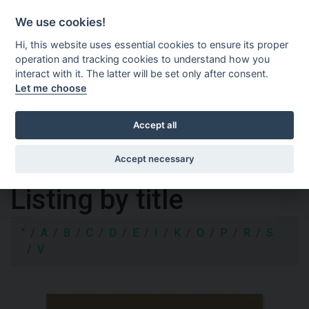
Shopping cart
SV
We use cookies!
Hi, this website uses essential cookies to ensure its proper
operation and tracking cookies to understand how you
interact with it. The latter will be set only after consent.
Let me choose
Accept all
Accept necessary
Listing by title
"
A
B
C
D
E
I
K
O
P
R
S
V